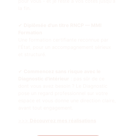
pour vous - et je reste à vos côtés jusqu'à 
la fin.
✔ 
Diplômée d'un titre RNCP — MMI 
Formation
Une formation certifiante reconnue par 
l'État, pour un accompagnement sérieux 
et structuré.
✔ 
Commencez sans risque avec le 
Diagnostic d'intérieur
 : pas sûr de ce 
dont vous avez besoin ? Le Diagnostic 
pose un regard professionnel sur votre 
espace et vous donne une direction claire, 
avant tout engagement.
>>> 
Découvrez mes réalisations