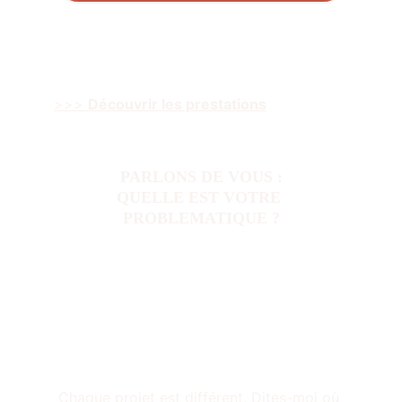
>>> 
Découvrir 
les prestations
PARLONS DE VOUS :
QUELLE EST VOTRE 
PROBLEMATIQUE ?
Chaque projet est différent. Dites-moi où 