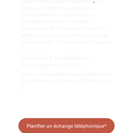
espaces pour gagner en sérénité.
.
Je
conçois des intérieurs pensés pour
habiter (maisons, appartements),
travailler (bureaux), accueillir
(commerces, gîtes) ou vendre dans les
meilleures conditions. Avec toujours un
même objectif :
le bien-être par l'espace.
Particuliers & professionnels ·
Accompagnement de A à Z.
Vous avez un projet d'aménagement ou
d'architecture d'intérieur ? Parlons-en
!
*Echange de 20 minutes pour clarifier votre
Planifier un échange téléphonique*
projet, gratuit et sans engagement.