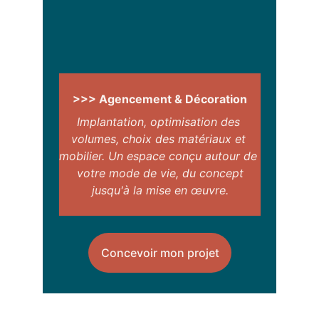
>>> Agencement & Décoration
Implantation, optimisation des 
volumes, choix des matériaux et 
mobilier. Un espace conçu autour de 
votre mode de vie, du concept
jusqu'à la mise en œuvre.
.
Concevoir mon projet