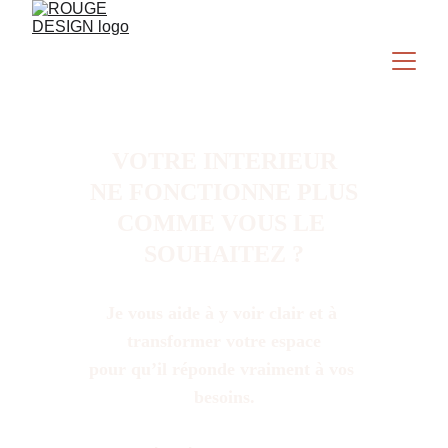
VOTRE INTERIEUR
NE FONCTIONNE PLUS
COMME VOUS LE 
SOUHAITEZ ?
Je vous aide à y voir clair et à 
transformer votre espace
pour qu’il réponde vraiment à vos 
besoins.