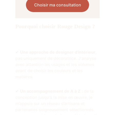
Choisir ma consultation
Pourquoi choisir Rouge Design ?
✔ 
Une approche de designer d'intérieur
, 
pas uniquement de décoratrice. J'analyse 
avec attention les usages et les volumes 
avant de choisir les couleurs et les 
matières.
✔ 
Un accompagnement de A à Z 
: de la 
conception jusqu'à la mise en œuvre, je 
m’appuie sur un réseau d’artisans et 
partenaires soigneusement sélectionnés 